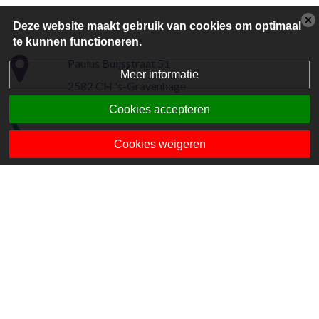
Deze website maakt gebruik van cookies om optimaal
te kunnen functioneren.
Paulus Buijsstraat 51
Meer informatie
2582 CH 's-Gravenhage
Cookies accepteren
070-3225228
Cookies weigeren
info-ehsdh@mantum.nl
Volg ons op Facebook
Powered by BasisOnline